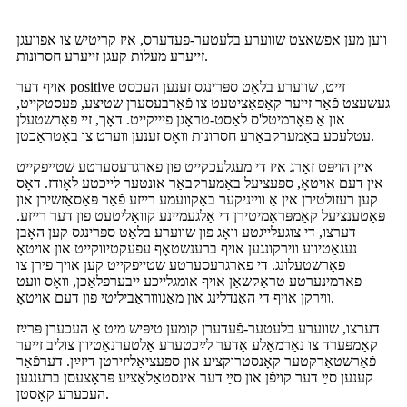
ווען מען אפשאצט שווערע בלעטער-פעדערס, איז קריטיש צו אפוועגן
זייערע מעלות קעגן זייערע חסרונות.
אויף דער positive זייט, שווערע בלאַט ספּרינגס זענען העכסט
געשעצט פֿאַר זייער קאַפּאַציטעט צו פֿאַרבעסערן שטיצע, פעסטקייט,
און אַ פאָרמיטל'ס לאַסט-טראָגן פיייקייט. דאָך, זיי פאָרשטעלן
עטלעכע באַמערקבאַרע חסרונות וואָס זענען ווערט צו באַטראַכטן.
איין הויפּט זאָרג איז די מעגלעכקייט פון פארגרעסערטע שטייפקייט
אין דעם אויטאָ, ספּעציעל באַמערקבאַר אונטער לייכטע לאָודז. דאָס
קען רעזולטירן אין אַ ווייניקער באַקוועמע רייזע פֿאַר פּאַסאַזשירן און
פּאָטענציעל קאָמפּראָמיטירן די אַלגעמיינע קוואַליטעט פון דער רייזע.
דערצו, די צוגעלייגטע וואָג פון שווערע בלאַט ספּרינגס קען האָבן
נעגאַטיווע ווירקונגען אויף ברענשטאָף עפעקטיווקייט און אויטאָ
פאָרשטעלונג. די פארגרעסערטע שטייפקייט קען אויך פירן צו
פארמינערטע טראַקשאַן אויף אומגלייכע ייבערפלאַכן, וואָס וועט
ווירקן אויף די האַנדלינג און מאַנוווראַביליטי פון דעם אויטאָ.
דערצו, שווערע בלעטער-פֿעדערן קומען טיפּיש מיט אַ העכערן פּרײַז
קאַמפּערד צו נאָרמאַלע אָדער לײַכטערע אַלטערנאַטיוון צוליב זייער
פֿאַרשטאַרקטער קאָנסטרוקציע און ספּעציאַליזירטן דיזײַן. דערפֿאַר
קענען סײַ דער קויפֿן און סײַ דער אינסטאַלאַציע פּראָצעסן ברענגען
העכערע קאָסטן.