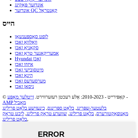
אונדזער פּאַקינג
אונדזער QC קאָנטראָל
הייס
לופט סאַספּענשאַן
וואָלוואָ זאכן
סקאַניאַ זאכן
אמעריקאנער טראַ זאכן
Hyundai זאכן
איזוזו זאכן
מיטסובישי זאכן
הינאָ זאכן
מערסעדעס זאכן
ניסאן זאכן
-
© קאַפּירייט - 2010-2023: אַלע רעכטן רעזערווירט.
זייטלעך מאַפּע
AMP מאָביל
בלעטער-שפּרינג
,
בלאַט ספּרינגס
,
כינעזישע בלאַט פרילינג
מאַנופאַקטורערס
,
בלאַט פרילינג
,
שווערע טראָק פרילינג
,
ליכט טראָק
,
בלאַט פרילינג