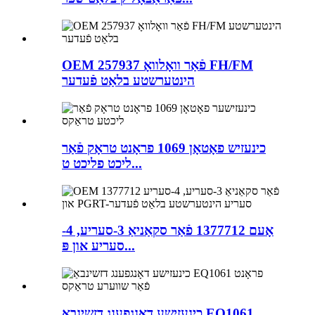
OEM 257937 פֿאַר וואָלוואָ FH/FM
הינטערשטע בלאַט פֿעדער
כינעזיש פאָטאָן 1069 פראָנט טראָק פֿאַר
ליכט פליכט ט...
אָעם 1377712 פֿאַר סקאַניאַ 3-סעריע, 4-
סעריע און פּ...
כינעזישע דאָנגפענג דזשינבאַ EQ1061