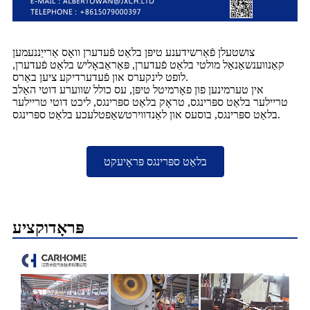
צושטעלן פֿאַרשידענע טיפּן בלאַט פֿעדערן וואָס אַרייַננעמען
קאַנווענשאַנאַל מולטי בלאַט פֿעדערן, פּאַראַבאָליש בלאַט פֿעדערן,
לופט לינקערס און פֿעדערדיקע ציען באַרס.
אין טערמינען פון פאָרמיטל טיפּן, עס כולל שווערע דוטי האַלב
טריילער בלאַט ספּרינגס, טראָק בלאַט ספּרינגס, ליכט דוטי טריילער
בלאַט ספּרינגס, בוסעס און לאַנדווירטשאַפטלעכע בלאַט ספּרינגס.
בלאַט ספּרינגס פּראָיעקט
פּראָדוקציע