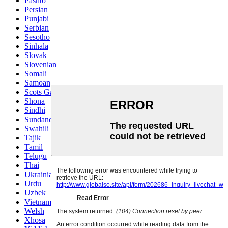
Pashto
Persian
Punjabi
Serbian
Sesotho
Sinhala
Slovak
Slovenian
Somali
Samoan
Scots Gaelic
Shona
Sindhi
Sundanese
Swahili
Tajik
Tamil
Telugu
Thai
Ukrainian
Urdu
Uzbek
Vietnamese
Welsh
Xhosa