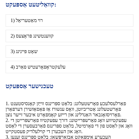
קוואַליטעט אַספּעקט:
1) רוי מאַטעריאַל
2) קווענטשינג פּראָצעס
3) שאָט פּיינינג
4) עלעקטראָפאָרעטיש פאַרב
טעכנישער אַספּעקט
1. פאַרלעסלעכע פאָרשטעלונג: בלאַט ספּרינגס ווייַזן קאָנסיסטענט
פאָרשטעלונג אַטריביוטן, וואָס ענשורז אַז פּאַסאַזשירן דערפאַרן
פאָרויסזאָגבאר האַנדלינג און רייזע קאָמפאָרט איבער זייער נוצן.
2. עפעקטיווע וואָג פאַרשפּרייטונג: דורך עפעקטיוו פאַרשפּרייטן די
וואָג און לאַסט פון די פאָרמיטל, בלאַט ספּרינגס פֿאַרבעסערן די לאַסט
וואָג און העכערן די קוילעלדיק פעסטקייט.
3. העכערע אימפּאַקט אַבזאָרפּשאַן: בלאַט ספּרינגס זענען