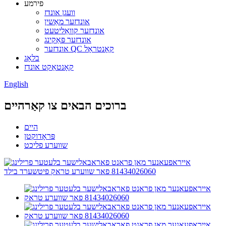
פירמע
וועגן אונדז
אונדזער מאַשין
אונדזער קוואַליטעט
אונדזער פּאַקינג
אונדזער QC קאָנטראָל
בלאָג
קאָנטאַקט אונדז
English
ברוכים הבאים צו קאַרהיים
היים
פּראָדוקטן
שווערע פליכט