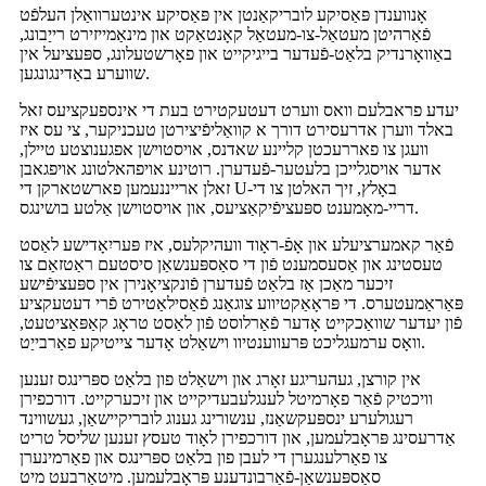
אָנווענדן פּאַסיקע לובריקאַנטן אין פּאַסיקע אינטערוואַלן העלפֿט
פֿאַרהיטן מעטאַל-צו-מעטאַל קאָנטאַקט און מינאַמייזירט רייַבונג,
באַוואָרנדיק בלאַט-פֿעדער בייגיקייט און פאָרשטעלונג, ספּעציעל אין
שווערע באַדינגונגען.
יעדע פראבלעם וואס ווערט דעטעקטירט בעת די אינספעקציעס זאל
באלד ווערן אדרעסירט דורך א קוואַליפֿיצירטן טעכניקער, צי עס איז
וועגן צו פאררעכטן קליינע שאדנס, אויסטוישן אפגענוצטע טיילן,
אדער אויסגלייכן בלעטער-פֿעדערן. רוטינע אויפהאלטונג אויפגאבן
זאלן ארייננעמען פארשטארקן די U-באָלץ, זיך האלטן צו די
דריי-מאָמענט ספּעציפֿיקאַציעס, און אויסטוישן אַלטע בושינגס.
פֿאַר קאמערציעלע און אָפֿ-ראָוד וועהיקלעס, איז פּעריִאָדישע לאַסט
טעסטינג און אַסעסמענט פֿון די סאַספּענשאַן סיסטעם ראַטזאַם צו
זיכער מאַכן אַז בלאַט פֿעדערן פֿונקציאָנירן אין ספּעציפֿישע
פּאַראַמעטערס. די פּראָאַקטיווע צוגאַנג פֿאַסילאַטירט פֿרי דעטעקציע
פֿון יעדער שוואַכקייט אָדער פֿאַרלוסט פֿון לאַסט טראָג קאַפּאַציטעט,
וואָס ערמעגליכט פּרעווענטיוו וישאַלט אָדער צייטיקע פאַרבייַט.
אין קורצן, געהעריגע זאָרג און וישאַלט פון בלאַט ספּרינגס זענען
וויכטיק פֿאַר פאָרמיטל לענגלעבעדיקייט און זיכערקייט. דורכפירן
רעגולערע ינספּעקשאַנז, ענשורינג גענוג לובריקיישאַן, געשווינד
אַדרעסינג פּראָבלעמען, און דורכפירן לאָוד טעסץ זענען שליסל טריט
צו פאַרלענגערן די לעבן פון בלאַט ספּרינגס און פאַרמינערן
סאַספּענשאַן-פֿאַרבונדענע פּראָבלעמען. מיטאַרבעט מיט