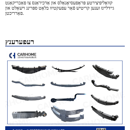
קוואַליפיצירטע פּראָפעסיאָנאַלס און אַדכיראַנס צו פאַבריקאַנט
גיידליינז זענען קריטיש פֿאַר עפעקטיוו בלאַט ספּרינג וישאַלט און
פאַרריכטן.
רעפערענץ