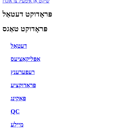
שיקט אַן אימעיל צו אונדז
פּראָדוקט דעטאַל
פּראָדוקט טאַגס
דעטאַל
אַפּליקאַציעס
רעפערענץ
פּראָדוקציע
פּאַקינג
QC
מייַלע