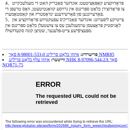
4、פּראָדוקציע קאַפּאַציטעט: אונדזער פאַבריק האט די מעגלעכקייט
צו פּראָדוצירן בלאַט ספּרינגס אין גרויסע קוואַנטיטעטן, וואָס טרעפן די
פאָדערונגען פון פֿאַרשידענע ינדאַסטריז און קאַסטאַמערז.
5、צייטיקע ליפערונג: אונדזער פאַבריק'ס עפעקטיווע פּראָדוקציע און
לאָגיסטיק פּראָצעסן ערמעגלעכן עס צו צושטעלן בלאַט ספּרינגס אין
ספּעציפֿישע צייט-פּלענער, שטיצן קונה סקעדזשולז.
איזוזו בלאַט פרילינג 8-98001-533-0 פֿאַר NMR85
פריערדיג:
ווייטער:
איזוזו עלף בלאַט פרילינג NHK 8-97096-544-2A פֿאַר
NQR71-75