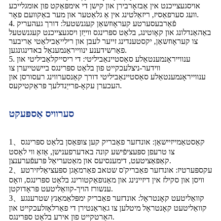
אויסגעצייכנט אין אַבזאָרבירן און קישן די אימפּאַקט פון אומגלייכע
וועג סערפאַסיז, ריזאַלטינג אין אַ גלאַטער און מער באַקוועם פאָר.
4. פֿאַרבעסערטע קעראָוזשאַן קעגנשטעל: דורך געהעריק
באַהאַנדלונג און קאָוטינג, בלאַט ספּרינגס ווייַזן ויסגעצייכנט קעגנשטעל
צו קעראָוזשאַן, יקסטענדינג זייער לעבן און רילייאַבילאַטי אַריבער
פאַרשידענע ינווייראַנמענאַל באדינגונגען.
5. ענווייראָנמענטאַלע סאַסטיינאַביליטי: די ריסייקלאַביליטי און
ווידער-ניצלעכקייט פון בלאַט ספּרינגס ביישטייערן צו
ענווייראָנמענטאַלע סאַסטיינאַביליטי דורך קאַנסערווינג רעסורסן און
העכערן עקאָ-פרייַנדלעך פּראַקטיקעס.
סערוויס אַספּעקט
1、קאַסטאַמייזיישאַן: אונדזער פאַבריק קען צופּאַסן בלאַט ספּרינגס
צו טרעפן ספּעציפֿישע קונה באדערפענישן, אַזאַ ווי לאַסט
קאַפּאַציטעט, דימענסיעס און מאַטעריאַל פּרעפֿערענצן.
2、עקספּערטיז: אונדזער פאַבריק'ס שטאב פאַרמאָגן ספּעציאַליזירטע
וויסן און סקילז אין דיזיינינג און מאַנופאַקטורינג בלאַט ספּרינגס, וואָס
ענשורז הויך-קוואַליטעט פּראָדוקטן.
3、קוואַליטעט קאָנטראָל: אונדזער פאַבריק ימפּלאַמאַנץ שטרענגע
קוואַליטעט קאָנטראָל מיטלען צו גאַראַנטירן די פאַרלאָזלעכקייט און
האַרטקייט פון אירע בלאַט ספּרינגס.