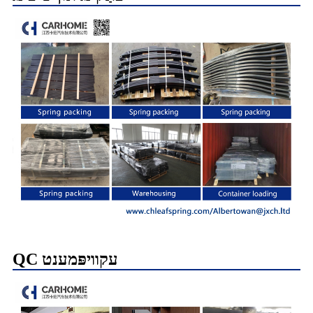
QC עקוויפּמענט