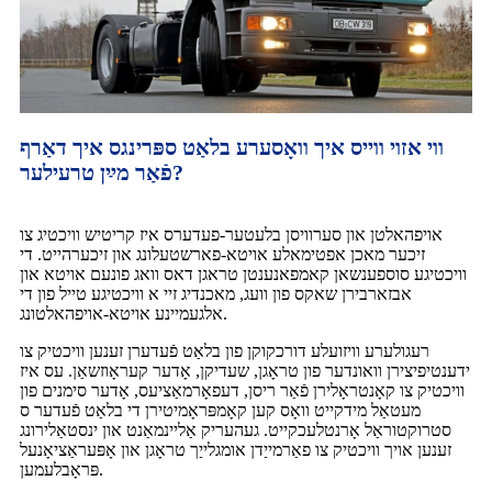
ווי אזוי ווייס איך וואָסערע בלאַט ספּרינגס איך דאַרף
פֿאַר מײַן טרעילער?
אויפהאלטן און סערוויסן בלעטער-פעדערס איז קריטיש וויכטיג צו
זיכער מאכן אפטימאלע אויטא-פארשטעלונג און זיכערהייט. די
וויכטיגע סוספענשאן קאמפאנענטן טראגן דאס וואג פונעם אויטא און
אבזארבירן שאקס פון וועג, מאכנדיג זיי א וויכטיגע טייל פון די
אלגעמיינע אויטא-אויפהאלטונג.
רעגולערע וויזועלע דורכקוקן פון בלאַט פֿעדערן זענען וויכטיק צו
ידענטיפיצירן וואונדער פון טראָגן, שעדיקן, אָדער קעראָוזשאַן. עס איז
וויכטיק צו קאָנטראָלירן פֿאַר ריסן, דעפאָרמאַציעס, אָדער סימנים פון
מעטאַל מידקייט וואָס קען קאָמפּראָמיטירן די בלאַט פֿעדער ס
סטרוקטוראַל אָרנטלעכקייט. געהעריק אַליינמאַנט און ינסטאַלירונג
זענען אויך וויכטיק צו פאַרמייַדן אומגלייַך טראָגן און אָפּעראַציאָנעל
פּראָבלעמען.