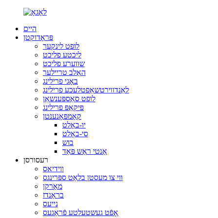
היים
פּראָדוקטן
לופט לינקער
ליכטע פליכט
שווערע פליכט
האַלב טריילער
באָגי פרילינג
לאַנדווירטשאַפטלעכע פרילינג
לופט סאַספּענשאַן
פּיקאַפּ פרילינג
קאָמפּאָנענטן
יו-באָלט
סי-באָלט
בוש
אַנטי ראַש פּאַד
רעסורסן
ווידיאס
ווי צו מעסטן בלאַט ספּרינגס
מאַרקן
בראַנדז
נייעס
אָפֿט געשטעלטע פֿראַגעס