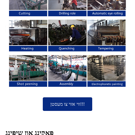
ווי אזוי צו מעסטן!!!
פּאַקינג און שיפּינג