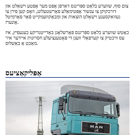
צום סוף, שווערע בלאַט ספּרינגס דאַרפן אָפט מער אָפטע וישאַלט און
דורכקוקן צו ענשור אָפּטימאַלע פאָרשטעלונג, וואָס קען פירן צו
געוואקסענע וישאַלט הוצאות און ומבאַקוועמקייט פֿאַר פאָרמיטל
אָונערז.
כאָטש שווערע בלאַט ספּרינגס פאָרשלאָגן באַדייטנדיקע בענעפיץ, איז
עס וויכטיק צו קערפאַלי וועגן די פּאָטענציעלע חסרונות איידער איר
מאַכט אַ באַשלוס.
אַפּליקאַציעס