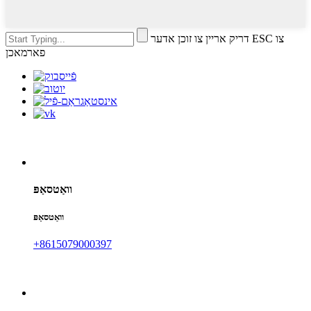
דריק אריין צו זוכן אדער ESC צו
פארמאכן
וואַטסאַפּ
וואַטסאַפּ
+8615079000397