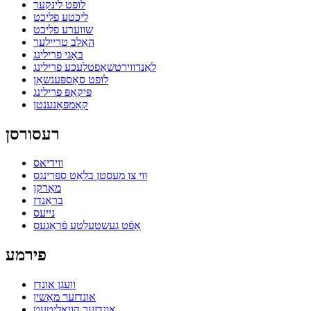
לופט לינקער
ליכטע פליכט
שווערע פליכט
האַלב טריילער
באָגי פרילינג
לאַנדווירטשאַפטלעכע פרילינג
לופט סאַספּענשאַן
פּיקאַפּ פרילינג
קאָמפּאָנענטן
רעסורסן
ווידיאס
ווי צו מעסטן בלאַט ספּרינגס
מאַרקן
בראַנדז
נייעס
אָפֿט געשטעלטע פֿראַגעס
פירמע
וועגן אונדז
אונדזער מאַשין
אונדזער קוואַליטעט