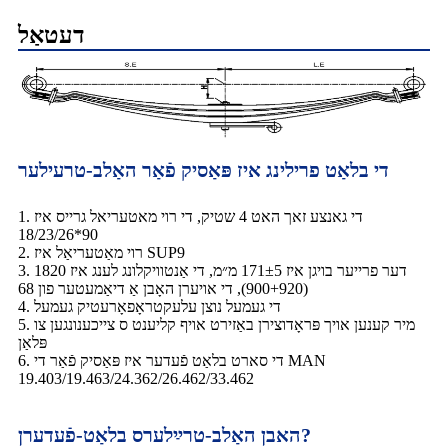
דעטאַל
די בלאַט פרילינג איז פּאַסיק פֿאַר האַלב-טרעילער
1. די גאנצע זאך האט 4 שטיק, די רוי מאטעריאל גרייס איז
90*18/23/26
2. רוי מאַטעריאַל איז SUP9
3. דער פרייער בויגן איז 171±5 מ״מ, די אַנטוויקלונג לענג איז 1820
(900+920), די אויערן האָבן אַ דיאַמעטער פון 68
4. די געמעל נוצן עלעקטראָפאָרעטיק געמעל
5. מיר קענען אויך פּראָדוצירן באַזירט אויף קליענט ס צייכענונגען צו
פּלאַן
6. די סארט בלאַט פֿעדער איז פּאַסיק פֿאַר די MAN
19.403/19.463/24.362/26.462/33.462
האבן האַלב-טרײַלערס בלאַט-פֿעדערן?