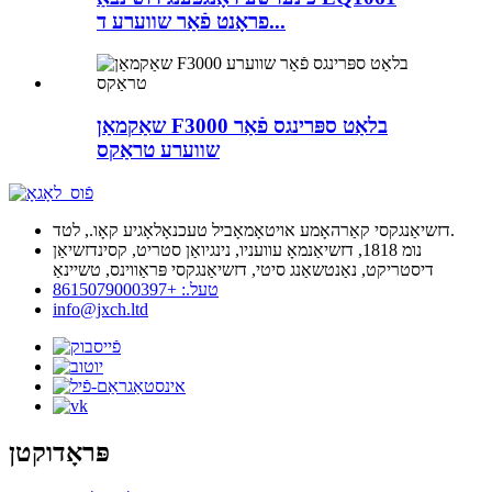
פראָנט פֿאַר שווערע ד...
שאַקמאַן F3000 בלאַט ספּרינגס פֿאַר
שווערע טראַקס
דזשיאַנגקסי קאַרהאָמע אויטאָמאָביל טעכנאָלאָגיע קאָו., לטד.
נומ 1818, דזשיאַנמאָ עוועניו, נינגיואַן סטריט, קסינדזשיאַן
דיסטריקט, נאַנטשאַנג סיטי, דזשיאַנגקסי פּראַווינס, טשיינאַ
טעל.: +8615079000397
info@jxch.ltd
פּראָדוקטן