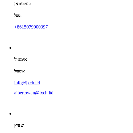
טעלעפאָן
טעל.
+8615079000397
אימעיל
אימעיל
info@jxch.ltd
albertowan@jxch.ltd
שפּיץ