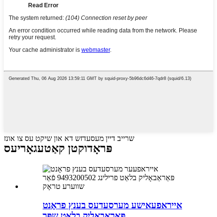
שרייב דיין מעסעדזש דא און שיקט עס צו אונז
פּראָדוקטן קאַטעגאָריעס
אייראפעאישע מערסעדעס בענץ פראָנט
פּאַראַבאָליק בלאַט שפּר...