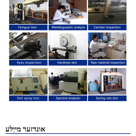
אונדזער מייַלע