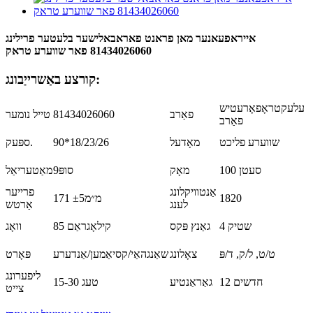
אייראפעאנער מאן פראנט פאראבאלישער בלעטער פרילינג
81434026060 פאר שווערע טראק
קורצע באַשרייַבונג:
עלעקטראָפאָרעטיש
פאַרב
81434026060
טייל נומער
פאַרב
שווערע פליכט
מאָדעל
90*18/23/26
ספּעק.
100 סעטן
מאָק
סופּ9
מאַטעריאַל
אַנטוויקלונג
פרייער
1820
171 מ״מ±5
לענג
אַרטש
4 שטיק
גאַנץ פּקס
85 קילאָגראַם
וואָג
ט/ט, ל/ק, ד/פּ
צאָלונג
שאַנגהאַי/קסיאַמען/אַנדערע
פּאָרט
ליפערונג
12 חדשים
גאַראַנטיע
15-30 טעג
צייט