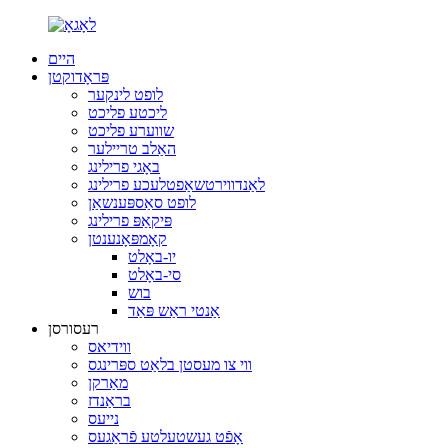
היים
פּראָדוקטן
לופט לינקער
ליכטע פליכט
שווערע פליכט
האַלב טריילער
באָגי פרילינג
לאַנדווירטשאַפטלעכע פרילינג
לופט סאַספּענשאַן
פּיקאַפּ פרילינג
קאָמפּאָנענטן
יו-באָלט
סי-באָלט
בוש
אַנטי ראַש פּאַד
רעסורסן
ווידיאס
ווי צו מעסטן בלאַט ספּרינגס
מאַרקן
בראַנדז
נייעס
אָפֿט געשטעלטע פֿראַגעס