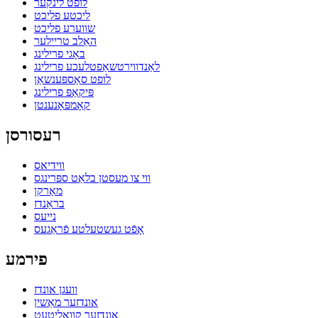
לופט לינקער
ליכטע פליכט
שווערע פליכט
האַלב טריילער
באָגי פרילינג
לאַנדווירטשאַפטלעכע פרילינג
לופט סאַספּענשאַן
פּיקאַפּ פרילינג
קאָמפּאָנענטן
רעסורסן
ווידיאס
ווי צו מעסטן בלאַט ספּרינגס
מאַרקן
בראַנדז
נייעס
אָפֿט געשטעלטע פֿראַגעס
פירמע
וועגן אונדז
אונדזער מאַשין
אונדזער קוואַליטעט