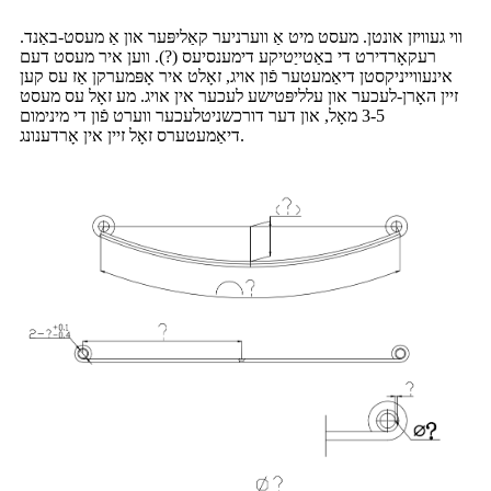
ווי געוויזן אונטן. מעסט מיט אַ ווערניער קאַליפּער און אַ מעסט-באַנד.
רעקאָרדירט די באַטייַטיקע דימענסיעס (?). ווען איר מעסט דעם
אינעווייניקסטן דיאַמעטער פֿון אויג, זאָלט איר אָפּמערקן אַז עס קען
זיין האָרן-לעכער און עלליפּטישע לעכער אין אויג. מע זאָל עס מעסט
3-5 מאָל, און דער דורכשניטלעכער ווערט פֿון די מינימום
דיאַמעטערס זאָל זיין אין אָרדענונג.