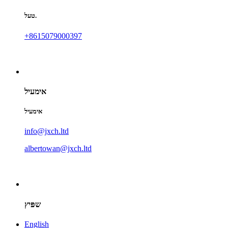
טעל.
+8615079000397
אימעיל
אימעיל
info@jxch.ltd
albertowan@jxch.ltd
שפּיץ
English