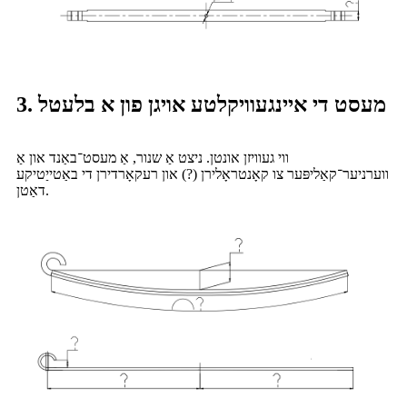
3. מעסט די איינגעוויקלטע אויגן פון א בלעטל
ווי געוויזן אונטן. ניצט אַ שנור, אַ מעסט־באַנד און אַ
ווערניער־קאַליפּער צו קאָנטראָלירן (?) און רעקאָרדירן די באַטייַטיקע
דאַטן.