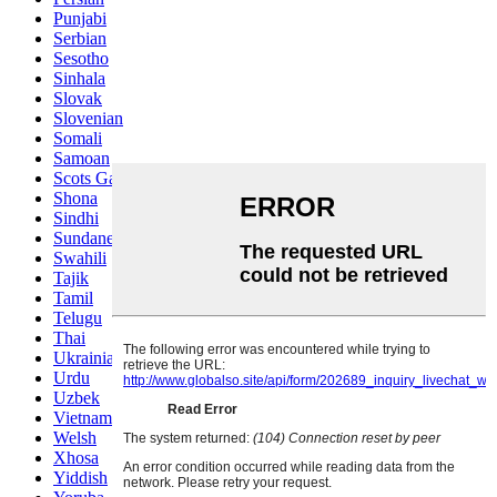
Punjabi
Serbian
Sesotho
Sinhala
Slovak
Slovenian
Somali
Samoan
Scots Gaelic
Shona
Sindhi
Sundanese
Swahili
Tajik
Tamil
Telugu
Thai
Ukrainian
Urdu
Uzbek
Vietnamese
Welsh
Xhosa
Yiddish