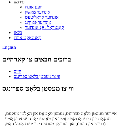
פירמע
וועגן אונדז
אונדזער מאַשין
אונדזער קוואַליטעט
אונדזער פּאַקינג
אונדזער QC קאָנטראָל
בלאָג
קאָנטאַקט אונדז
English
ברוכים הבאים צו קאַרהיים
היים
ווי צו מעסטן בלאַט ספּרינגס
ווי צו מעסטן בלאַט ספּרינגס
איידער מעסטן בלאַט ספּרינגס, נעמען פאָטאָס און האַלטן טעקעס,
רעקאָרדירן די פּראָדוקט קאָליר און מאַטעריאַל ספּעסיפיקאַציע
(ברייט און גרעב), און דערנאָך מעסט די דימענסיאָנעל דאַטן.