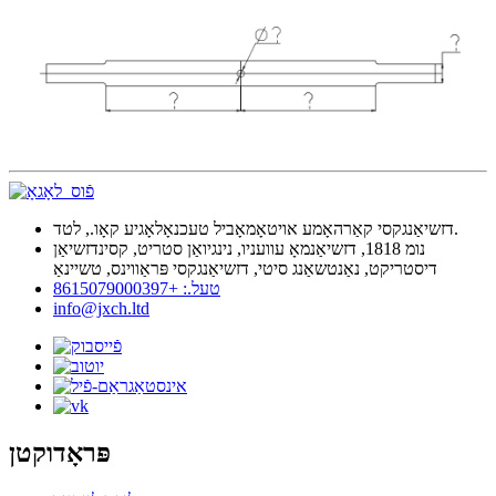
דזשיאַנגקסי קאַרהאָמע אויטאָמאָביל טעכנאָלאָגיע קאָו., לטד.
נומ 1818, דזשיאַנמאָ עוועניו, נינגיואַן סטריט, קסינדזשיאַן
דיסטריקט, נאַנטשאַנג סיטי, דזשיאַנגקסי פּראַווינס, טשיינאַ
טעל.: +8615079000397
info@jxch.ltd
פּראָדוקטן