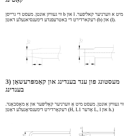
ווי געוויזן אונטן. מעסט די גרייסן b און l מיט א ווערניער קאליפער.
רעקארדירט די באטרעפנדע דימענסיאנעלע דאטן (b) און (l).
3) מעסטונג פון ענד בענדינג און קאַמפּרעשאַן
בענדינג
ווי געוויזן אונטן. מעסט מיט אַ ווערניער קאַליפּער און אַ מאָסבאַנד.
רעקאָרדירט דימענסיאָנעלע דאַטן (H, L1 אָדער L, l און h.)