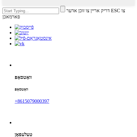
דריק אריין צו זוכן אדער ESC צו
פארמאכן
וואַטסאַפּ
וואַטסאַפּ
+8615079000397
טעלעפאָן