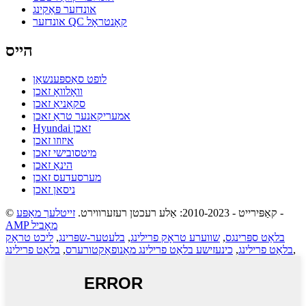
אונדזער פּאַקינג
אונדזער QC קאָנטראָל
הייס
לופט סאַספּענשאַן
וואָלוואָ זאכן
סקאַניאַ זאכן
אמעריקאנער טראַ זאכן
Hyundai זאכן
איזוזו זאכן
מיטסובישי זאכן
הינאָ זאכן
מערסעדעס זאכן
ניסאן זאכן
-
© קאַפּירייט - 2010-2023: אַלע רעכטן רעזערווירט.
זייטלעך מאַפּע
AMP מאָביל
בלאַט ספּרינגס
,
שווערע טראָק פרילינג
,
בלעטער-שפּרינג
,
ליכט טראָק
,
בלאַט פרילינג
,
כינעזישע בלאַט פרילינג מאַנופאַקטורערס
,
בלאַט פרילינג