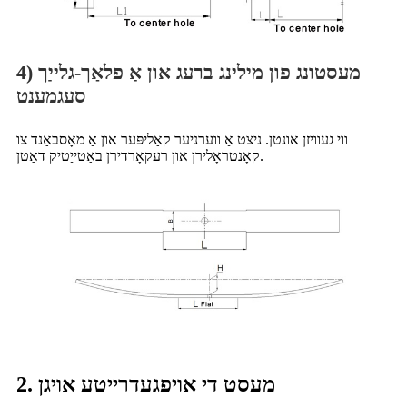
4) מעסטונג פון מילינג ברעג און אַ פלאַך-גלייַך
סעגמענט
ווי געוויזן אונטן. ניצט אַ ווערניער קאַליפּער און אַ מאָסבאַנד צו
קאָנטראָלירן און רעקאָרדירן באַטייַטיק דאַטן.
2. מעסט די אויפגעדרייטע אויגן