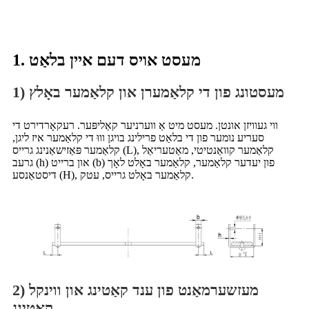
1. מעסט אויס דעם איין בלאַט
1) מעסטונג פון די קלאַמערן און קלאַמער באָלץ
ווי געוויזן אונטן. מעסט מיט אַ ווערניער קאַליפּער. רעקאָרדירט די
סעריע נומער פון די בלאַט פרילינג בויגן וווּ די קלאַמער איז ליגן,
קלאַמער פּאַזישאַנינג גרייס (L), קלאַמער קוואַנטיטי, מאַטעריאַל
גרעב (h) און ברייט (b) פון יעדער קלאַמער, קלאַמער באָלט לאָך
דיסטאַנסע (H), קלאַמער באָלט גרייס, עטק.
2) מעזשערמאַנט פון ענד קאַטינג און ווינקל
קאַטינג