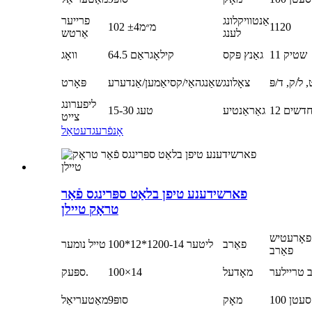
אַנטוויקלונג
פרייער
1120
102 מ״מ±4
לענג
אַרטש
11 שטיק
גאַנץ פּקס
64.5 קילאָגראַם
וואָג
 ל/ק, ד/פּ
צאָלונג
שאַנגהאַי/קסיאַמען/אַנדערע
פּאָרט
ליפערונג
1 חדשים
גאַראַנטיע
15-30 טעג
צייט
אָנפֿרעג
דעטאַל
פארשידענע טיפן בלאַט ספּרינגס פֿאַר
טראָק טיילן
פאָרעטיש
פאַרב
100*12*1200-14 ליטער
טייל נומער
פאַרב
ב טריילער
מאָדעל
100×14
ספּעק.
100 סעטן
מאָק
סופּ9
מאַטעריאַל