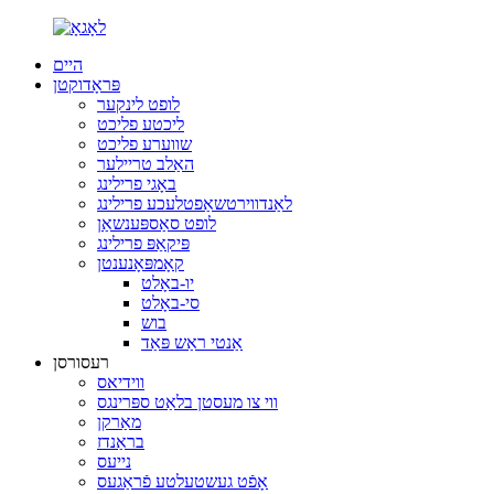
היים
פּראָדוקטן
לופט לינקער
ליכטע פליכט
שווערע פליכט
האַלב טריילער
באָגי פרילינג
לאַנדווירטשאַפטלעכע פרילינג
לופט סאַספּענשאַן
פּיקאַפּ פרילינג
קאָמפּאָנענטן
יו-באָלט
סי-באָלט
בוש
אַנטי ראַש פּאַד
רעסורסן
ווידיאס
ווי צו מעסטן בלאַט ספּרינגס
מאַרקן
בראַנדז
נייעס
אָפֿט געשטעלטע פֿראַגעס