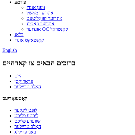
פירמע
וועגן אונדז
אונדזער מאַשין
אונדזער קוואַליטעט
אונדזער פּאַקינג
אונדזער QC קאָנטראָל
בלאָג
קאָנטאַקט אונדז
English
ברוכים הבאים צו קאַרהיים
היים
פּראָדוקטן
האַלב טריילער
קאַטעגאָריעס
לופט לינקער
ליכטע פליכט
שווערע פליכט
האַלב טריילער
באָגי פרילינג