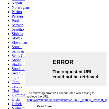
Nepali
Norwegian
Pashto
Persian
Punjabi
Serbian
Sesotho
Sinhala
Slovak
Slovenian
Somali
Samoan
Scots Gaelic
Shona
Sindhi
Sundanese
Swahili
Tajik
Tamil
Telugu
Thai
Ukrainian
Urdu
Uzbek
Vietnamese