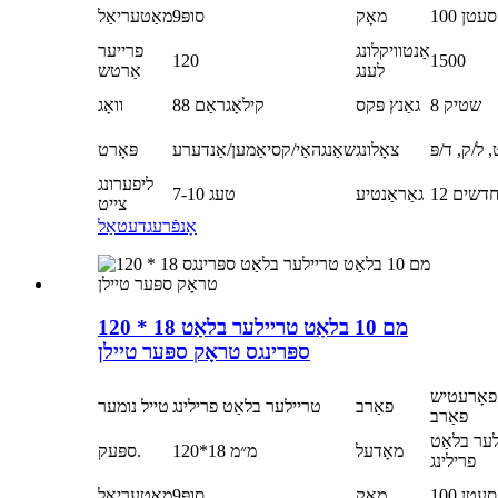
100 סעטן
מאָק
סופּ9
מאַטעריאַל
אַנטוויקלונג
פרייער
120
1500
לענג
אַרטש
8 שטיק
גאַנץ פּקס
88 קילאָגראַם
וואָג
 ל/ק, ד/פּ
צאָלונג
שאַנגהאַי/קסיאַמען/אַנדערע
פּאָרט
ליפערונג
1 חדשים
גאַראַנטיע
7-10 טעג
צייט
אָנפֿרעג
דעטאַל
120 * 18 מם 10 בלאַט טריילער בלאַט
ספּרינגס טראָק ספּער טיילן
פאָרעטיש
פאַרב
טריילער בלאַט פרילינג
טייל נומער
פאַרב
ער בלאַט
מאָדעל
120*18 מ״מ
ספּעק.
פרילינג
100 סעטן
מאָק
סופּ9
מאַטעריאַל