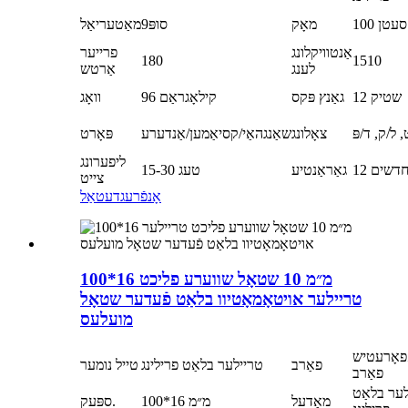
100 סעטן
מאָק
סופּ9
מאַטעריאַל
אַנטוויקלונג
פרייער
180
1510
לענג
אַרטש
12 שטיק
גאַנץ פּקס
96 קילאָגראַם
וואָג
 ל/ק, ד/פּ
צאָלונג
שאַנגהאַי/קסיאַמען/אַנדערע
פּאָרט
ליפערונג
1 חדשים
גאַראַנטיע
15-30 טעג
צייט
אָנפֿרעג
דעטאַל
100*16 מ״מ 10 שטאָל שווערע פליכט
טריילער אויטאָמאָטיוו בלאַט פֿעדער שטאָל
מועלעס
פאָרעטיש
פאַרב
טריילער בלאַט פרילינג
טייל נומער
פאַרב
ער בלאַט
מאָדעל
100*16 מ״מ
ספּעק.