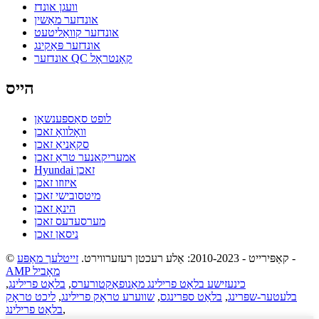
וועגן אונדז
אונדזער מאַשין
אונדזער קוואַליטעט
אונדזער פּאַקינג
אונדזער QC קאָנטראָל
הייס
לופט סאַספּענשאַן
וואָלוואָ זאכן
סקאַניאַ זאכן
אמעריקאנער טראַ זאכן
Hyundai זאכן
איזוזו זאכן
מיטסובישי זאכן
הינאָ זאכן
מערסעדעס זאכן
ניסאן זאכן
-
© קאַפּירייט - 2010-2023: אַלע רעכטן רעזערווירט.
זייטלעך מאַפּע
AMP מאָביל
כינעזישע בלאַט פרילינג מאַנופאַקטורערס
,
בלאַט פרילינג
,
בלעטער-שפּרינג
,
בלאַט ספּרינגס
,
שווערע טראָק פרילינג
,
ליכט טראָק
,
בלאַט פרילינג