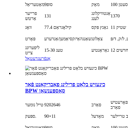
100 סעטן
מאָק
סופּ9
מאַטעריאַל
אַנטוויקלונג
פרייער
131
1370
לענג
אַרטש
11 שטיק
גאַנץ פּקס
77.4 קילאָגראַם
וואָג
 ל/ק, ד/פּ
צאָלונג
שאַנגהאַי/קסיאַמען/אַנדערע
פּאָרט
ליפערונג
1 חדשים
גאַראַנטיע
15-30 טעג
צייט
אָנפֿרעג
דעטאַל
כינעזיש בלאַט פרילינג פאַבריקאַנט פֿאַר
BPW סאַספּענשאַן
פאָרעטיש
פאַרב
9202646
טייל נומער
פאַרב
ב טריילער
מאָדעל
90×11
ספּעק.
100 סעטן
מאָק
סופּ9
מאַטעריאַל