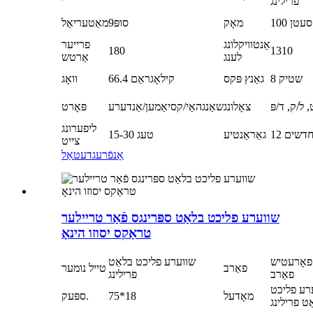
פרילינג
100 סעטן
מאָק
סופּ9
מאַטעריאַל
אַנטוויקלונג
פרייער
180
1310
לענג
אַרטש
8 שטיק
גאַנץ פּקס
66.4 קילאָגראַם
וואָג
 ל/ק, ד/פּ
צאָלונג
שאַנגהאַי/קסיאַמען/אַנדערע
פּאָרט
ליפערונג
1 חדשים
גאַראַנטיע
15-30 טעג
צייט
אָנפֿרעג
דעטאַל
שווערע פליכט בלאַט ספּרינגס פֿאַר טריילער
טראַקס יסוזו הינאָ
פאָרעטיש
שווערע פליכט בלאַט
פאַרב
טייל נומער
פאַרב
פרילינג
רע פליכט
מאָדעל
75*18
ספּעק.
ט פרילינג