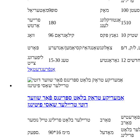
פרילינג
100 סעטן
מאָק
סופּ9
מאַטעריאַל
אַנטוויקלונג
פרייער
180
1510
לענג
אַרטש
10 שטיק
גאַנץ פּקס
96 קילאָגראַם
וואָג
 ל/ק, ד/פּ
צאָלונג
שאַנגהאַי/קסיאַמען/אַנדערע
פּאָרט
ליפערונג
1 חדשים
גאַראַנטיע
15-30 טעג
צייט
אָנפֿרעג
דעטאַל
אַמעריקע טראָק בלאַט ספּרינגס פֿאַר שווער
דוטי טריילער שאַסי פיטינגז
פאָרעטיש
פאַרב
טריילער בלאַט פרילינג
טייל נומער
פאַרב
ער בלאַט
מאָדעל
90*16 מ״מ
ספּעק.
פרילינג