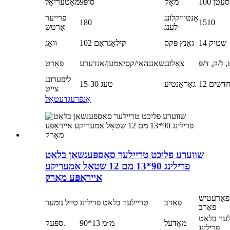
100 סעטן
מאָק
סופּ9
מאַטעריאַל
אַנטוויקלונג
פרייער
180
1510
לענג
אַרטש
14 שטיק
גאַנץ פּקס
102 קילאָגראַם
וואָג
 ל/ק, ד/פּ
צאָלונג
שאַנגהאַי/קסיאַמען/אַנדערע
פּאָרט
ליפערונג
1 חדשים
גאַראַנטיע
15-30 טעג
צייט
אָנפֿרעג
דעטאַל
שווערע פליכט טריילער סאַספּענשאַן בלאַט
פרילינג 90*13 מם 12 שטאָל אַמעריקע
אייראָפּע מאַרק
פאָרעטיש
פאַרב
טריילער בלאַט פרילינג
טייל נומער
פאַרב
ער בלאַט
מאָדעל
90*13 מ״מ
ספּעק.
פרילינג