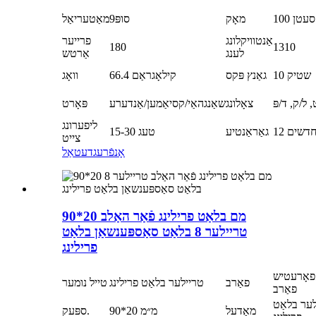
100 סעטן
מאָק
סופּ9
מאַטעריאַל
אַנטוויקלונג
פרייער
180
1310
לענג
אַרטש
10 שטיק
גאַנץ פּקס
66.4 קילאָגראַם
וואָג
 ל/ק, ד/פּ
צאָלונג
שאַנגהאַי/קסיאַמען/אַנדערע
פּאָרט
ליפערונג
1 חדשים
גאַראַנטיע
15-30 טעג
צייט
אָנפֿרעג
דעטאַל
90*20 מם בלאַט פרילינג פֿאַר האַלב
טריילער 8 בלאַט סאַספּענשאַן בלאַט
פרילינג
פאָרעטיש
פאַרב
טריילער בלאַט פרילינג
טייל נומער
פאַרב
ער בלאַט
מאָדעל
90*20 מ״מ
ספּעק.