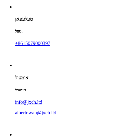
טעלעפאָן
טעל.
+8615079000397
אימעיל
אימעיל
info@jxch.ltd
albertowan@jxch.ltd