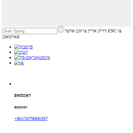
דריק אריין צו זוכן אדער ESC צו
פארמאכן
וואַטסאַפּ
וואַטסאַפּ
+8615079000397