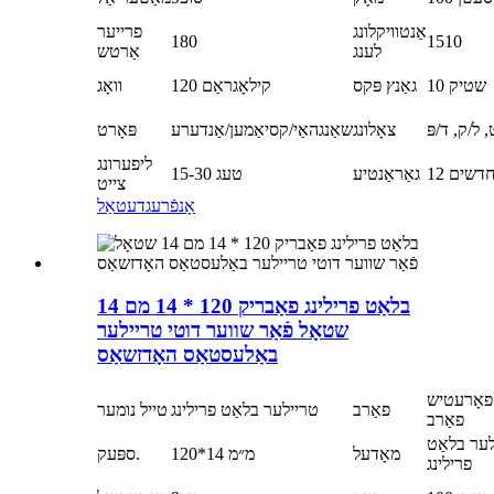
אַנטוויקלונג
פרייער
180
1510
לענג
אַרטש
10 שטיק
גאַנץ פּקס
120 קילאָגראַם
וואָג
 ל/ק, ד/פּ
צאָלונג
שאַנגהאַי/קסיאַמען/אַנדערע
פּאָרט
ליפערונג
1 חדשים
גאַראַנטיע
15-30 טעג
צייט
אָנפֿרעג
דעטאַל
בלאַט פרילינג פאַבריק 120 * 14 מם 14
שטאָל פֿאַר שווער דוטי טריילער
באַלעסטאַס האָדזשאַס
פאָרעטיש
פאַרב
טריילער בלאַט פרילינג
טייל נומער
פאַרב
ער בלאַט
מאָדעל
120*14 מ״מ
ספּעק.
פרילינג