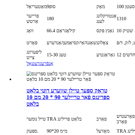
100 סעטן
מאָק
סופּ9
מאַטעריאַל
אַנטוויקלונג
פרייער
180
1310
לענג
אַרטש
10 שטיק
גאַנץ פּקס
66.4 קילאָגראַם
וואָג
 ל/ק, ד/פּ
צאָלונג
שאַנגהאַי/קסיאַמען/אַנדערע
פּאָרט
ליפערונג
1 חדשים
גאַראַנטיע
15-30 טעג
צייט
אָנפֿרעג
דעטאַל
טראָק ספּער טיילן שווערע דוטי בלאַט
ספּרינגס פֿאַר טריילער 90 * 20 מם 10
בלאַט
פאָרעטיש
פאַרב
TRA בלאַט פרילינג
טייל נומער
פאַרב
ילינג
מאָדעל
90*20 מ״מ
ספּעק.