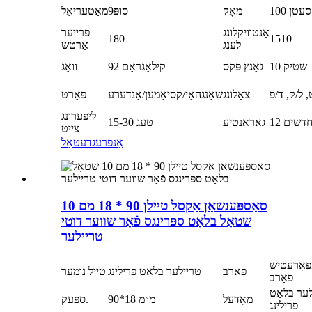
100 סעטן
מאָק
סופּ9
מאַטעריאַל
אַנטוויקלונג
פרייער
180
1510
לענג
אַרטש
10 שטיק
גאַנץ פּקס
92 קילאָגראַם
וואָג
 ל/ק, ד/פּ
צאָלונג
שאַנגהאַי/קסיאַמען/אַנדערע
פּאָרט
ליפערונג
1 חדשים
גאַראַנטיע
15-30 טעג
צייט
אָנפֿרעג
דעטאַל
סאַספּענשאַן אַקסל טיילן 90 * 18 מם 10
שטאָל בלאַט ספּרינגס פֿאַר שווער דוטי
טריילער
פאָרעטיש
פאַרב
טריילער בלאַט פרילינג
טייל נומער
פאַרב
ער בלאַט
מאָדעל
90*18 מ״מ
ספּעק.
פרילינג