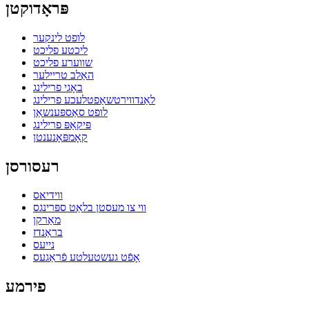
פּראָדוקטן
לופט לינקער
ליכטע פליכט
שווערע פליכט
האַלב טריילער
באָגי פרילינג
לאַנדווירטשאַפטלעכע פרילינג
לופט סאַספּענשאַן
פּיקאַפּ פרילינג
קאָמפּאָנענטן
רעסורסן
ווידיאס
ווי צו מעסטן בלאַט ספּרינגס
מאַרקן
בראַנדז
נייעס
אָפֿט געשטעלטע פֿראַגעס
פירמע