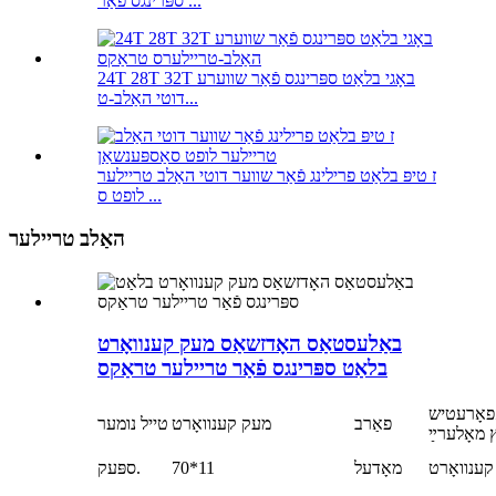
ספּרינגס פֿאַר ...
24T 28T 32T באָגי בלאַט ספּרינגס פֿאַר שווערע
דוטי האַלב-ט...
ז טיפּ בלאַט פרילינג פֿאַר שווער דוטי האַלב טריילער
לופט ס ...
האַלב טריילער
באַלעסטאַס האָדזשאַס מעק קענוואָרט
בלאַט ספּרינגס פֿאַר טריילער טראַקס
פאָרעטיש
פאַרב
מעק קענוואָרט
טייל נומער
 מאָלערײַ
ענוואָרט
מאָדעל
70*11
ספּעק.