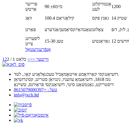
אַנטוויקלונג
פרייער
1200
90 מ״מ±6
לענג
אַרטש
14 שטיק
גאַנץ פּקס
100.4 קילאָגראַם
וואָג
 ל/ק, ד/פּ
צאָלונג
שאַנגהאַי/קסיאַמען/אַנדערע
פּאָרט
ליפערונג
1 חדשים
גאַראַנטיע
15-30 טעג
צייט
אָנפֿרעג
דעטאַל
ווייטער >
>>
בלאַט 1 / 2
2
1
דזשיאַנגקסי קאַרהאָמע אויטאָמאָביל טעכנאָלאָגיע קאָו., לטד.
נומ 1818, דזשיאַנמאָ עוועניו, נינגיואַן סטריט, קסינדזשיאַן
דיסטריקט, נאַנטשאַנג סיטי, דזשיאַנגקסי פּראַווינס, טשיינאַ
טעל.: +8615079000397
info@jxch.ltd