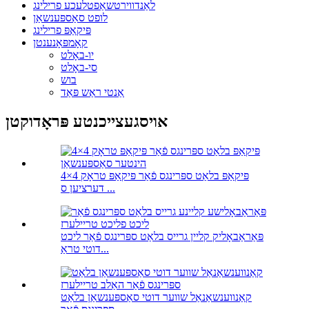
לאַנדווירטשאַפטלעכע פרילינג
לופט סאַספּענשאַן
פּיקאַפּ פרילינג
קאָמפּאָנענטן
יו-באָלט
סי-באָלט
בוש
אַנטי ראַש פּאַד
אויסגעצייכנטע פּראָדוקטן
4×4 פּיקאַפּ בלאַט ספּרינגס פֿאַר פּיקאַפּ טראָק
דערציען ס ...
פּאַראַבאָליק קליין גרייס בלאַט ספּרינגס פֿאַר ליכט
דוטי טראַ...
קאַנווענשאַנאַל שווער דוטי סאַספּענשאַן בלאַט